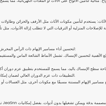
لتحسين أداء مسامير الإبهام ذات الرأس المخرش، يتم أخذ العديد من العوامل في الاعتبار أثناء عملية الإنتاج:
لغ الأهمية لتحسين الإمساك. تشمل الأنماط الشائعة الماس والمستقيم
حة سطح الإمساك باليد، مما يسمح للمستخدم بتطبيق عزم دوران أكب
التطبيقات ذات عزم الدوران العالي لضمان إمكانية إحكام ربط أو فك مسمار الإبهام بشكل آمن دون انزلاق.
 مسامير الإبهام المسننة مسبقًا مع مكونات أخرى، مثل الغسالات أو
تم 