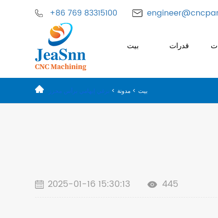
+86 769 83315100
engineer@cncpar
ات
قدرات
بيت
بيت
>
مدونة
>
برغي إبهامي برأس محزز
2025-01-16 15:30:13
445