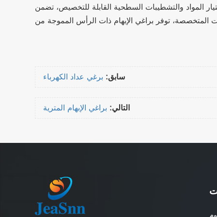
ة القابلة للتخصيص، تضمن JeaSnn إنتاج كل برغي إبهام مموج وفقًا لأعلى المعايير. سواء كنت
سابق:
برغي عداد الكهرباء
التالي:
براغي الإبهام المترية
ت