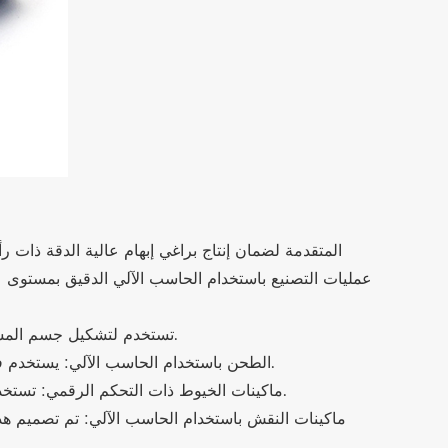
عمليات التصنيع باستخدام الحاسب الآلي الدقيق بمستوى عال
مخرطة CNC: تستخدم لتشكيل جسم المسمار وتشكيل الرأس المسنن. تضمن المخرطة أن يكون التسنن موحدًا وأن يكون الحجم الإجمالي للمسمار دقيقًا.
الطحن باستخدام الحاسب الآلي: يستخدم في الخيوط والقطع الدقيق. تسمح ماكينات الطحن باستخدام الحاسب الآلي بدمج التصميمات والميزات المعقدة في براغي الإبهام.
ماكينات الخيوط ذات التحكم الرقمي: تستخدم هذه الآلات لقطع خيوط المسمار وفقًا للمواصفات الدقيقة، مما يضمن أن المسمار يناسب تمامًا الصمولة أو الفتحة المقصودة.
ماكينات النقش باستخدام الحاسب الآلي: تم تصميم هذ