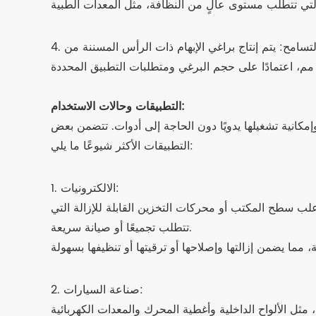
4. الدقة والتسامح: يتم إنتاج براغي الإبهام ذات الرأس المسننة من JeaSnn تحت مراقبة جودة صارمة لضمان أن كل برغي يلبي المواصفات الأبعادية المطلوبة. تتراوح الدقة عادةً بين
التطبيقات وحالات الاستخدام:
مكانية تشغيلها يدويًا دون الحاجة إلى أدوات. تتضمن بعض
التطبيقات الأكثر شيوعًا ما يلي:
1. الالكترونيات:
 علب سطح المكتب أو محركات التخزين القابلة للإزالة التي
تتطلب تجميعًا أو صيانة سريعة.
2. صناعة السيارات: