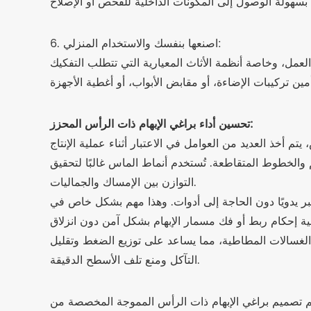
6. اصنعها بنفسك والاستخدام المنزلي:
تحسين أداء براغي الإبهام ذات الرأس المحزز:
 والخطوط المتقاطعة. تُستخدم أنماط الماس غالبًا لتحقيق
التوازن بين الإمساك والجماليات.
ر يدويًا دون الحاجة إلى أدوات. وهذا مهم بشكل خاص في
 الغسالات المطاطية، مما يساعد على توزيع الضغط وتقليل
التآكل ومنع تلف الأسطح الدقيقة.
تصميم براغي الإبهام ذات الرأس المموجة المخصصة من JeaSnn لتلبية احتياجات الصناعات التي تتطلب مثبتات موثوقة ومصممة بدقة ويمكن تشغيلها بدون أدوات. بفضل إمكانيات