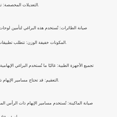
التعديلات المخصصة: تعتبر مسامير الإبهام ذات الرأس المحززة مثالية لتصنيع المركبات المخصصة، حيث يكون الإزالة والتعديل السهل أمرًا بالغ الأهمية.
صيانة الطائرات: تُستخدم هذه البراغي لتأمين لوحا
المكونات خفيفة الوزن: تتطلب تطبيقات الطيران مواد دقيقة وخفيفة الوزن، مما يجعل مسامير الإبهام ذات الرأس المحزز المصنوعة من الألومنيوم مفيدة بشكل خاص.
تجميع الأجهزة الطبية: غالبًا ما تُستخدم البراغي الإب
التعقيم: قد تحتاج مسامير الإبهام ذات الرأس المحزز في الأجهزة الطبية أيضًا إلى التعقيم بانتظام، مما يتطلب منها تحمل درجات الحرارة العالية وعمليات التنظيف.
صيانة الماكينة: تُستخدم مسامير الإبهام ذات الرأس ال