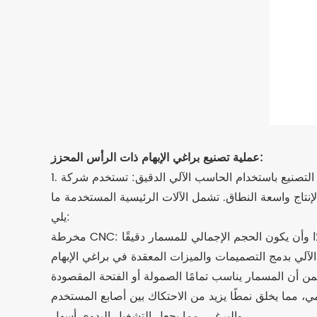
عملية تصنيع براغي الإبهام ذات الرأس المحزز:
1. التصنيع باستخدام الحاسب الآلي الدقيق: تستخدم شركة JeaSnn معدات CNC (التحكم الرقمي بالحاسوب) المتقدمة لضمان إنتاج براغي إبهام عالية الدقة ذات رأس محزز. تتميز
لإنتاج واسعة النطاق. تشمل الآلات الرئيسية المستخدمة ما
يلي:
 مما يخلق نمطًا يزيد من الاحتكاك بين أصابع المستخدم
والبرغي، مما يجعل التشغيل اليدوي أسهل.