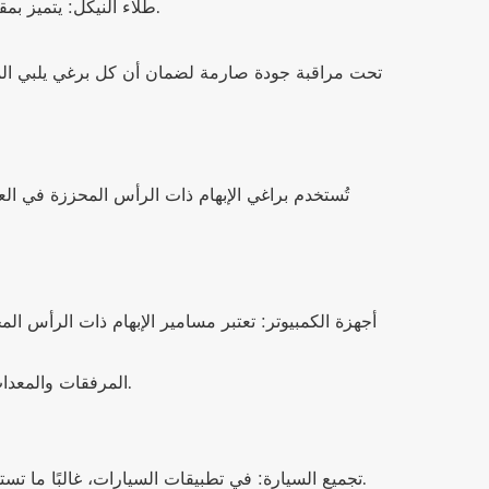
طلاء النيكل: يتميز بمقاومة ممتازة للتآكل وتشطيب مصقول وغالبًا ما يستخدم في البيئات التي تتطلب مستوى عالٍ من النظافة، مثل المعدات الطبية.
تُستخدم براغي الإبهام ذات الرأس المحززة في الع
أجهزة الكمبيوتر: تعتبر مسامير الإبهام ذات الرأس ال
المرفقات والمعدات: تستخدم لتأمين الأغطية أو الألواح الموجودة على الأجهزة الإلكترونية، مما يضمن إزالتها وإصلاحها أو ترقيتها أو تنظيفها بسهولة.
تجميع السيارة: في تطبيقات السيارات، غالبًا ما تستخدم هذه البراغي لتأمين المكونات التي تتطلب صيانة أو تعديلًا منتظمًا، مثل الألواح الداخلية وأغطية المحرك والمعدات الكهربائية.