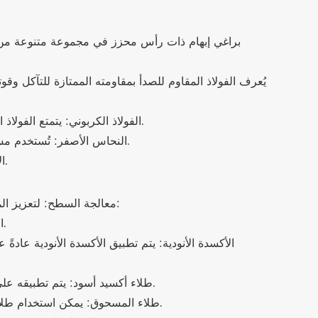
الفولاذ الكربوني: يتمتع الفولاذ الكربوني بقوة ومتانة ممتازتين. وغالبًا ما يستخدم في التطبيقات التي تتطلب قدرة تحمل الأحمال ولكن مقاومة التآكل أقل أهمية.
النحاس الأصفر: تُستخدم مسامير الإبهام النحاسية في التطبيقات التي تتطلب مقاومة جيدة للتآكل والتوصيل الكهربائي، مثل الصناعات الكهربائية أو السباكة.
الألومنيوم: الألومنيوم خفيف الوزن ومقاوم للتآكل ويُستخدم غالبًا في مجال الطيران أو السيارات أو غيرها من التطبيقات الخفيفة.
3. معالجة السطح: لتعزيز المتانة والجماليات والأداء لبراغي الإبهام ذات الرأس المخرش، يمكن تطبيق مجموعة متنوعة من معالجات السطح، بما في ذلك:
الجلفنة: طريقة شائعة لحماية مسامير الإبهام الفولاذية من الصدأ والتآكل. وهي طريقة فعّالة من حيث التكلفة وتوفر سطحًا لامعًا.
الأكسدة الأنودية: يتم تطبيق الأكسدة الأنودية عادة
طلاء أكسيد أسود: يتم تطبيقه على الفولاذ المقاوم للصدأ أو الفولاذ الكربوني، حيث يعمل هذا الطلاء على تحسين مقاومة التآكل ويوفر سطحًا أسودًا أملسًا للبرغي.
طلاء المسحوق: يمكن استخدام طلاء المسحوق لإنشاء سطح قوي وناعم ودائم في مجموعة متنوعة من الألوان، مما يطيل عمر المسمار ويزيد من جاذبيته البصرية.