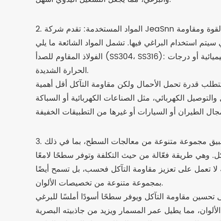
2. المواد المستخدمة: تقدم شركة JeaSnn براغي إبهام ذات رأس محزز في مجموعة متنوعة من المواد لتلبية متطلبات مختلفة. يعتمد اختيار المواد على عوامل مثل القوة ومقاومة
الفولاذ المقاوم للصدأ (SS304، SS316): يُعرف الفولاذ المقاوم للصدأ بمقاومته الممتازة للتآكل وقوته العالية في الشد. وهو مثالي للبيئات المعرضة للرطوبة أو المواد الكيميائية أو درجات
الحرارة الشديدة.
نة لا تعمل على تعزيز مقاومة التآكل فحسب، بل تسمح أيضًا
بمجموعة متنوعة من تخصيصات الألوان.