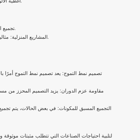
أغطية الألواح: مثالية لتأمين الألواح على الآلات أو المعدات الكهربائية، مما يسمح بسهولة الوصول إلى المكونات الداخلية للفحص أو الإصلاح.
تجميع الأثاث: يستخدم لتأمين مكونات الأثاث مثل الأرفف والخزائن وطاولات العمل، وخاصة أنظمة الأثاث المعيارية التي تتطلب التفكيك.
المشاريع المنزلية: مثالية للإصلاحات المنزلية أو الترقيات التي لا تتطلب إزالة الأدوات، مثل تأمين تركيبات الإضاءة، أو مقابض الأبواب، أو أغطية الأجهزة.
تصميم نمط التموج: يعد تصميم نمط التموج أمرًا با
مقاومة عزم الدوران: يزيد التصميم المحزز من مسا
التجميع المسبق للمكونات: في بعض الحالات، يتم تجميع