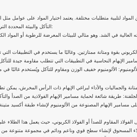
التآكل والبيئة المحددة التي سيتم استخدام البراغي فيها. تشمل المواد الشائعة ما يلي:
ً على مسامير الإبهام المصنوعة من الألومنيوم لإنشاء طبقة أكسيد متي