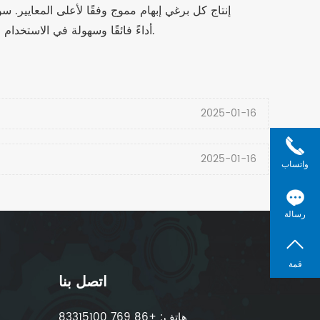
تستخدمها للصيانة الروتينية أو التطبيقات الصناعية أو المعدات المتخصصة، توفر براغي الإبهام ذات الرأس المموجة من JeaSnn أداءً فائقًا وسهولة في الاستخدام.
2025-01-16
2025-01-16
واتساب
رسالة
قمة
اتصل بنا
هاتف: +86 769 83315100