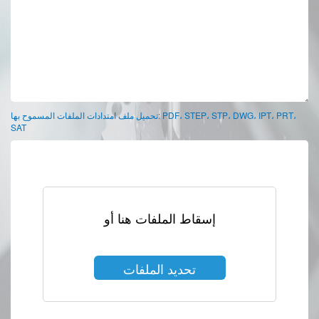
تحميل ملف امتدادات الملفات المسموح بها: PDF، STEP، STP، DWG، IPT، PRT،
SAT
إسقاط الملفات هنا أو
تحديد الملفات