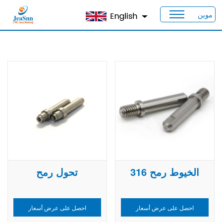
موين
بيت
>
منتجات
>
أعمدة مخصصة
الخيوط رمح 316
تحول رمح
احصل على عرض أسعار
احصل على عرض أسعار