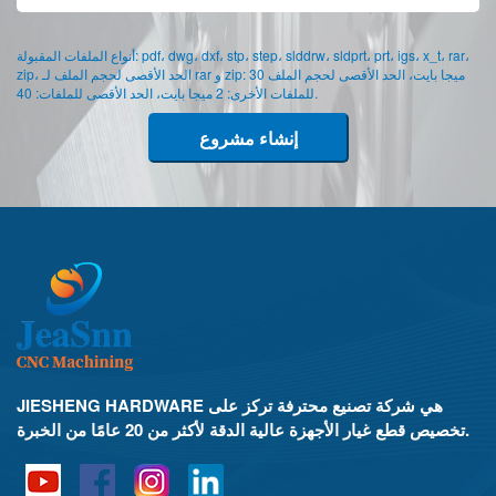
أنواع الملفات المقبولة: pdf، dwg، dxf، stp، step، slddrw، sldprt، prt، igs، x_t، rar،
zip، الحد الأقصى لحجم الملف لـ rar و zip: 30 ميجا بايت، الحد الأقصى لحجم الملف
للملفات الأخرى: 2 ميجا بايت، الحد الأقصى للملفات: 40.
إنشاء مشروع
JIESHENG HARDWARE هي شركة تصنيع محترفة تركز على
تخصيص قطع غيار الأجهزة عالية الدقة لأكثر من 20 عامًا من الخبرة.