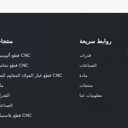
روابط سريعة
منتجا
قدرات
قطع ألومنيوم CNC
الصناعات
قطع نحاسية CNC
مادة
قطع غيار الفولاذ المقاوم للصدأ CNC
منتجات
ما
معلومات عنا
القدر
الصناع
قطع بلاستيكية CNC