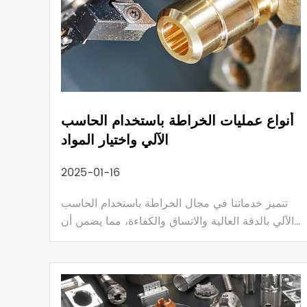
أنواع عمليات الخراطة باستخدام الحاسب
الآلي واختيار المواد
2025-01-16
تتميز خدماتنا في مجال الخراطة باستخدام الحاسب
الآلي بالدقة العالية والاتساق والكفاءة، مما يضمن أن
كل مكون يلبي معايير الجودة الصارمة ومواصفات
التصميم. سواء كان ذلك للتطبيقات الفضائية أو
السيارات أو البحرية أو الإلكترونية، تجمع JeaSnn بين
التكنولوجيا المتطورة والحرفية الماهرة لتوفير حلول