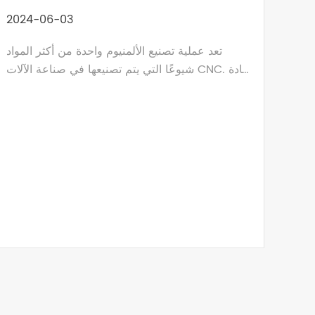
2024-06-03
تعد عملية تصنيع الألمنيوم واحدة من أكثر المواد
شيوعًا التي يتم تصنيعها في صناعة الآلات CNC. مادة
الألومنيوم ناعمة، قابلة للسحب، وغير مغناطيسية،
مما يجعل من السهل جدًا تصنيعها. بقراءة هذه المقالة،
سوف تتعرف على تصنيع الألومنيوم CNC ومزاياه
وتطبيقاته.