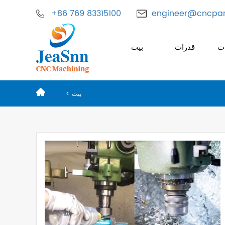
+86 769 83315100
engineer@cncpar
ات
قدرات
بيت
بيت
>
مدونة