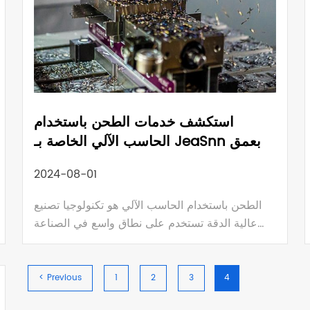
استكشف خدمات الطحن باستخدام
الحاسب الآلي الخاصة بـ JeaSnn بعمق
2024-08-01
الطحن باستخدام الحاسب الآلي هو تكنولوجيا تصنيع
عالية الدقة تستخدم على نطاق واسع في الصناعة
التحويلية، ومناسبة لإنتاج أجزاء ومكونات معقدة
الشكل، وتصنيع أنواع مختلفة من القوالب، والنماذج
الأولية السريعة، وتخصيص الأجزاء وفقًا لمواصفات
< Previous
1
2
3
4
محددة.