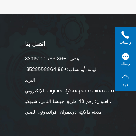
اتصل بنا
واتساب
هاتف: +86 769 83315100
رسالة
الهاتف/واتساب:+86 13528558864
البريد
قمة
الإلكتروني:engineer@cncpartschina.com
العنوان: رقم 48 طريق جينشا الثاني، شويكو،
مدينة دالانج، دونغقوان، قوانغدونغ، الصين