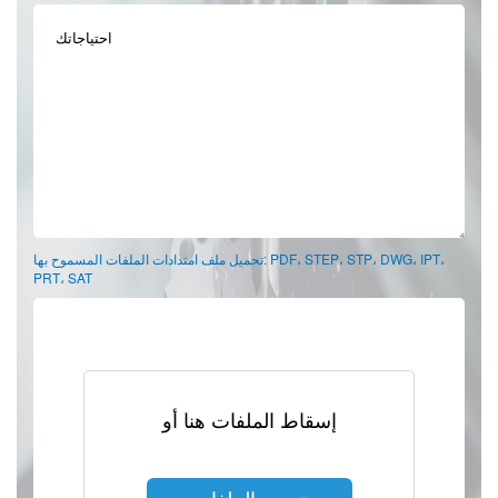
تحميل ملف امتدادات الملفات المسموح بها: PDF، STEP، STP، DWG، IPT،
PRT، SAT
إسقاط الملفات هنا أو