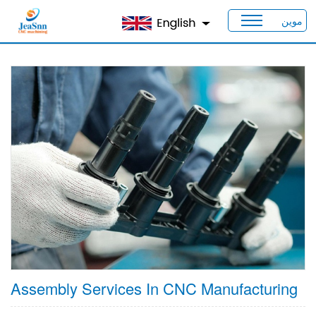
موين
بيت
>
منتجات
>
القدرات
> خدمة التجميع
Assembly Services In CNC Manufacturing