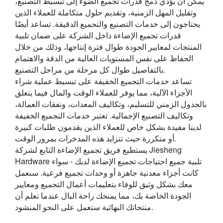
يمكن أن يؤدي دمج قدرات تجميع الضوء إلى تبسيط التصنيع،
وتقليل المهل الزمنية، وتقديم حلول متكاملة للعملاء الذين
يحتاجون إلى خدمات التصنيع والتجميع الدقيقة. تساعد أيضًا
قدرات تجميع الإضاءة داخل الشركة على ضمان تلبية
المنتجات لمعايير الجودة طوال فترة إنتاجها، وذلك من خلال
الحفاظ على نفس المستويات العالية من الدقة والاهتمام
بالتفاصيل طوال كل مرحلة من مراحل التصنيع.
تساعد خدمات التجميع الخفيفة على تبسيط عملية شراء
الأجزاء الآلية، مما يوفر للعملاء الوقت والمال فيما يتعلق
بالجدول الزمني للتسليم، وتكاليف المعدات، ونفقات العمالة،
وتكاليف التصنيع الإجمالية. تعتبر خدمات التجميع الخفيفة
لدينا مفيدة بشكل خاص للعملاء الذين يقدمون طلبات كبيرة
أو متكررة حيث تتزايد هذه المدخرات بمرور الوقت.
يستطيع فريق تجميع الإضاءة التابع لشركة Jiesheng
Hardware تلبية جميع احتياجات تجميع الإضاءة لديك - سواء
كانت أجزاء معدنية جاهزة أو وحدات تجميع فرعية. سنعمل
معك بشكل وثيق للوفاء بتعليمات أعمال التجميع ومعايير
الجودة الخاصة بك، مما يمنحك راحة البال عندما تعلم أن
منتجاتك النهائية ستعمل على النحو المنشود.