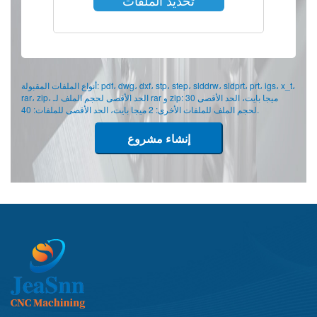
تحديد الملفات
أنواع الملفات المقبولة: pdf، dwg، dxf، stp، step، slddrw، sldprt، prt، igs، x_t،
rar، zip، الحد الأقصى لحجم الملف لـ rar و zip: 30 ميجا بايت، الحد الأقصى
لحجم الملف للملفات الأخرى: 2 ميجا بايت، الحد الأقصى للملفات: 40.
إنشاء مشروع